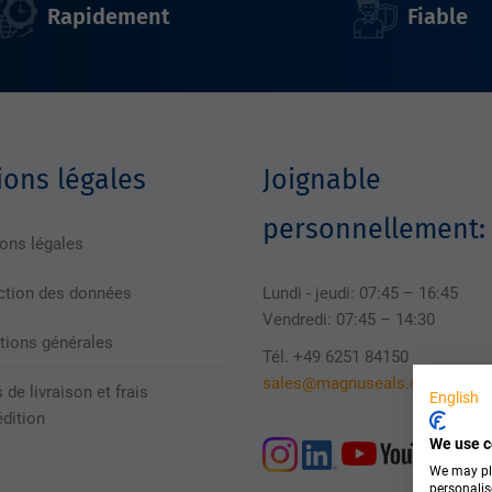
Rapidement
Fiable
ons légales
Joignable
personnellement:
ons légales
ction des données
Lundi - jeudi: 07:45 – 16:45
Vendredi: 07:45 – 14:30
tions générales
Tél. +49 6251 84150
sales@magnuseals.com
 de livraison et frais
English
édition
We use c
We may pla
personalis