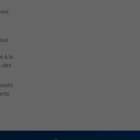
pour
reux
e à la
À des
joints
ants.