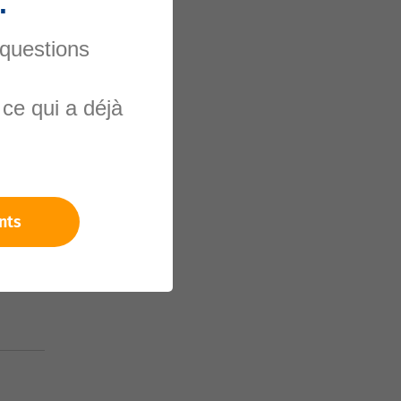
.
 questions
ce qui a déjà
nels
nts