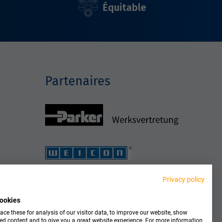
Équitable
Partenaires
Privacy policy
ookies
ce these for analysis of our visitor data, to improve our website, show
ed content and to give you a great website experience. For more information