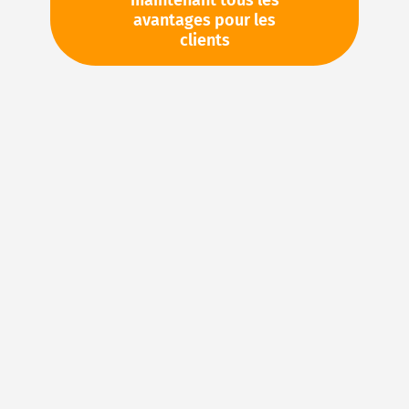
maintenant tous les
avantages pour les
TVA en sus. Informations sur
Frais de livraison et délai de
clients
livraison
Stock d'usine : disponible sous 1 semaine
Veuillez demander cet article par e-mail :
sales@magnuseals.com
Veuillez vous connecter
pour voir vos prix personnels
et les quantités disponibles dans nos entrepôts.
Ajouter à ma liste d’envie
Details
NBR (caoutchouc acrylonitrile-butadiène) – Le