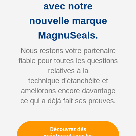
avec notre
nouvelle marque
MagnuSeals.
Nous restons votre partenaire
fiable pour toutes les questions
Skip
relatives à la
to
technique d'étanchéité et
the
améliorons encore davantage
beginning
Votre numéro d'article:
ce qui a déjà fait ses preuves.
of
Non spécifié
the
Numéro d'article
10398
images
gallery
Découvrez dès
Veuillez vous connecter
Votre prix: