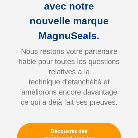
avec notre
nouvelle marque
MagnuSeals.
Nous restons votre partenaire
fiable pour toutes les questions
Skip
relatives à la
to
technique d'étanchéité et
the
améliorons encore davantage
beginning
Votre numéro d'article:
ce qui a déjà fait ses preuves.
of
Non spécifié
the
Numéro d'article
11258
images
gallery
Découvrez dès
Veuillez vous connecter
Votre prix: