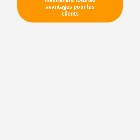
maintenant tous les
avantages pour les
TVA en sus. Informations sur
Frais de livraison et délai de
clients
livraison
Stock d'usine : disponible sous 1 semaine
Pièces en stock
Veuillez vous connecter
pour voir vos prix personnels
et les quantités disponibles dans nos entrepôts.
Ajouter à ma liste d’envie
Details
Joints en FKM : caoutchouc fluoré pour des
applications d’étanchéité exigeantes