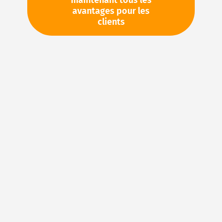
maintenant tous les
avantages pour les
TVA en sus. Informations sur
Frais de livraison et délai de
clients
livraison
Stock d'usine : disponible sous 1 semaine
Veuillez demander cet article par e-mail :
sales@magnuseals.com
Veuillez vous connecter
pour voir vos prix personnels
et les quantités disponibles dans nos entrepôts.
Ajouter à ma liste d’envie
Details
NBR (caoutchouc acrylonitrile-butadiène) – Le