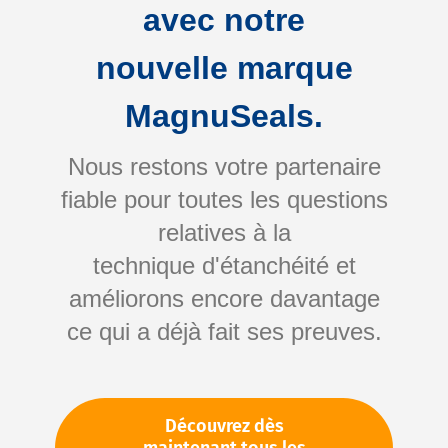
avec notre
nouvelle marque
MagnuSeals.
Nous restons votre partenaire
fiable pour toutes les questions
Skip
relatives à la
to
technique d'étanchéité et
the
améliorons encore davantage
beginning
Votre numéro d'article:
ce qui a déjà fait ses preuves.
of
Non spécifié
the
Numéro d'article
10526
images
gallery
Découvrez dès
Veuillez vous connecter
Votre prix: