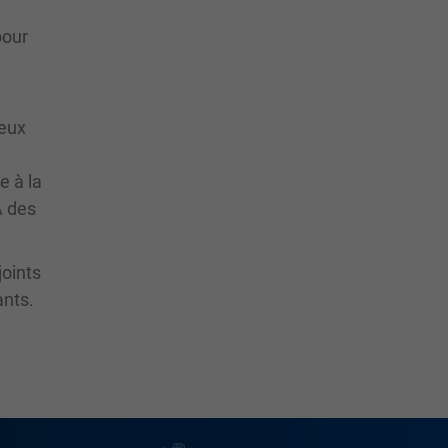
pour
reux
e à la
À des
joints
ants.