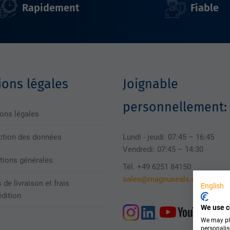
Rapidement
Fiable
ons légales
Joignable
personnellement:
ons légales
ction des données
Lundi - jeudi: 07:45 – 16:45
Vendredi: 07:45 – 14:30
tions générales
Tél. +49 6251 84150
sales@magnuseals.com
 de livraison et frais
English
édition
We use c
We may pla
personalis