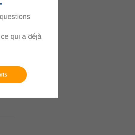
.
 questions
ce qui a déjà
nels
nts