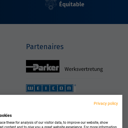
Équitable
Partenaires
Privacy policy
ookies
ce these for analysis of our visitor data, to improve our website, show
ed content and to give you a great website experience. For more information