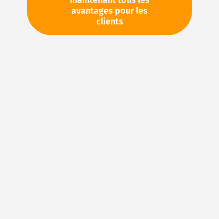
maintenant tous les
avantages pour les
TVA en sus. Informations sur
Frais de livraison et délai de
clients
livraison
Stock d'usine : disponible sous 1 semaine
Pièces en stock
Veuillez vous connecter
pour voir vos prix personnels
et les quantités disponibles dans nos entrepôts.
Ajouter à ma liste d’envie
Details
Joints en FKM : caoutchouc fluoré pour des
applications d’étanchéité exigeantes