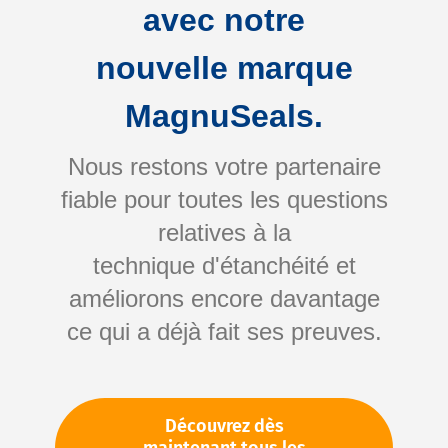
avec notre
nouvelle marque
MagnuSeals.
Nous restons votre partenaire
fiable pour toutes les questions
Skip
relatives à la
to
technique d'étanchéité et
the
améliorons encore davantage
beginning
Votre numéro d'article:
ce qui a déjà fait ses preuves.
of
Non spécifié
the
Numéro d'article
11419
images
gallery
Découvrez dès
Veuillez vous connecter
Votre prix: