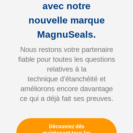
avec notre
nouvelle marque
MagnuSeals.
Nous restons votre partenaire
fiable pour toutes les questions
Skip
relatives à la
to
technique d'étanchéité et
the
améliorons encore davantage
beginning
Votre numéro d'article:
ce qui a déjà fait ses preuves.
of
Non spécifié
the
Numéro d'article
10237
images
gallery
Découvrez dès
Veuillez vous connecter
Votre prix: