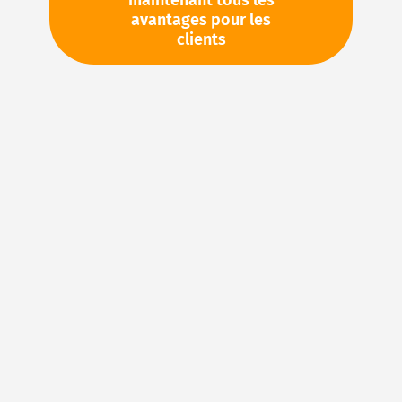
maintenant tous les
avantages pour les
TVA en sus. Informations sur
Frais de livraison et délai de
clients
livraison
Stock d'usine : disponible sous 1 semaine
Pièces en stock
Veuillez vous connecter
pour voir vos prix personnels
et les quantités disponibles dans nos entrepôts.
Ajouter à ma liste d’envie
Details
NBR (caoutchouc acrylonitrile-butadiène) – Le
matériau élastomère idéal pour les joints