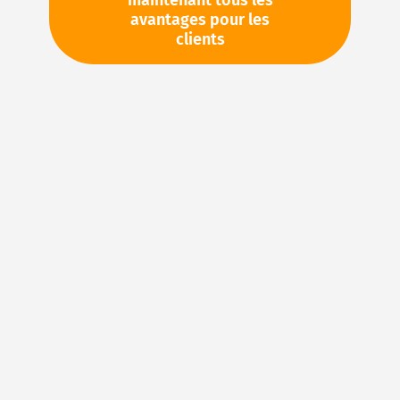
maintenant tous les
avantages pour les
TVA en sus. Informations sur
Frais de livraison et délai de
clients
livraison
Stock d'usine : disponible sous 1 semaine
Veuillez demander cet article par e-mail :
sales@magnuseals.com
Veuillez vous connecter
pour voir vos prix personnels
et les quantités disponibles dans nos entrepôts.
Ajouter à ma liste d’envie
Details
NBR (caoutchouc acrylonitrile-butadiène) – Le