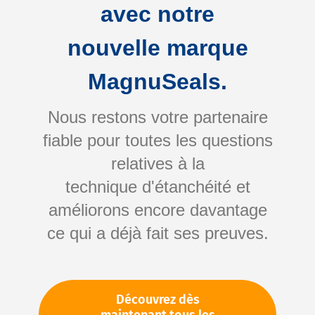
avec notre
nouvelle marque
MagnuSeals.
Nous restons votre partenaire
fiable pour toutes les questions
Skip
relatives à la
to
technique d'étanchéité et
the
améliorons encore davantage
beginning
Votre numéro d'article:
ce qui a déjà fait ses preuves.
of
Non spécifié
the
Numéro d'article
10251
images
gallery
Découvrez dès
Veuillez vous connecter
Votre prix: