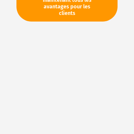
maintenant tous les
avantages pour les
TVA en sus. Informations sur
Frais de livraison et délai de
clients
livraison
Stock d'usine : disponible sous 1 semaine
Pièces en stock
Veuillez vous connecter
pour voir vos prix personnels
et les quantités disponibles dans nos entrepôts.
Ajouter à ma liste d’envie
Details
NBR (caoutchouc acrylonitrile-butadiène) – Le
matériau élastomère idéal pour les joints