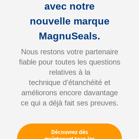
avec notre
nouvelle marque
MagnuSeals.
Nous restons votre partenaire
fiable pour toutes les questions
Skip
relatives à la
to
technique d'étanchéité et
the
améliorons encore davantage
beginning
Votre numéro d'article:
ce qui a déjà fait ses preuves.
of
Non spécifié
the
Numéro d'article
22761
images
gallery
Découvrez dès
Veuillez vous connecter
Votre prix: