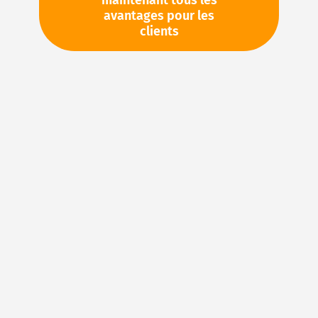
maintenant tous les
avantages pour les
TVA en sus. Informations sur
Frais de livraison et délai de
clients
livraison
Stock d'usine : disponible sous 1 semaine
Pièces en stock
Veuillez vous connecter
pour voir vos prix personnels
et les quantités disponibles dans nos entrepôts.
Ajouter à ma liste d’envie
Details
Joints en FKM : caoutchouc fluoré pour des
applications d’étanchéité exigeantes