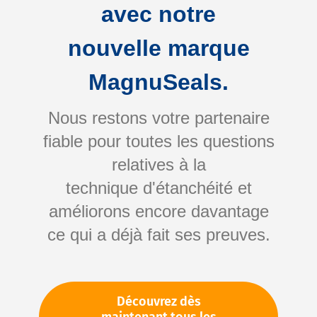
avec notre
nouvelle marque
MagnuSeals.
Nous restons votre partenaire
fiable pour toutes les questions
Skip
relatives à la
to
technique d'étanchéité et
the
améliorons encore davantage
beginning
Votre numéro d'article:
ce qui a déjà fait ses preuves.
of
Non spécifié
the
Numéro d'article
11188
images
gallery
Découvrez dès
Veuillez vous connecter
Votre prix: