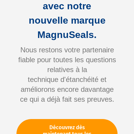
avec notre
nouvelle marque
MagnuSeals.
Nous restons votre partenaire
fiable pour toutes les questions
Skip
relatives à la
to
technique d'étanchéité et
the
améliorons encore davantage
beginning
Votre numéro d'article:
ce qui a déjà fait ses preuves.
of
Non spécifié
the
Numéro d'article
10584
images
gallery
Découvrez dès
Veuillez vous connecter
Votre prix: