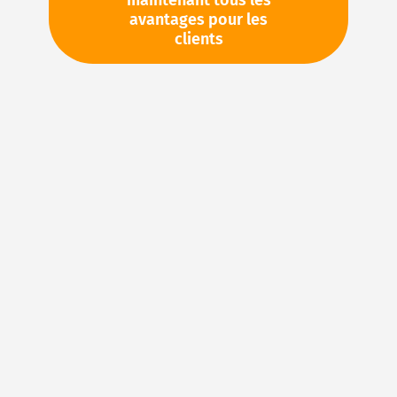
maintenant tous les
avantages pour les
TVA en sus. Informations sur
Frais de livraison et délai de
clients
livraison
Stock d'usine : disponible sous 1 semaine
Pièces en stock
Veuillez vous connecter
pour voir vos prix personnels
et les quantités disponibles dans nos entrepôts.
Ajouter à ma liste d’envie
Details
NBR (caoutchouc acrylonitrile-butadiène) – Le
matériau élastomère idéal pour les joints