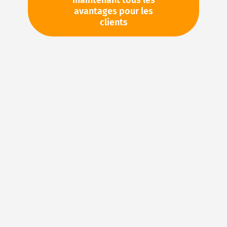
maintenant tous les
avantages pour les
TVA en sus. Informations sur
Frais de livraison et délai de
clients
livraison
Stock d'usine : disponible sous 1 semaine
Veuillez demander cet article par e-mail :
sales@magnuseals.com
Veuillez vous connecter
pour voir vos prix personnels
et les quantités disponibles dans nos entrepôts.
Ajouter à ma liste d’envie
Details
Joints en FKM : caoutchouc fluoré pour des