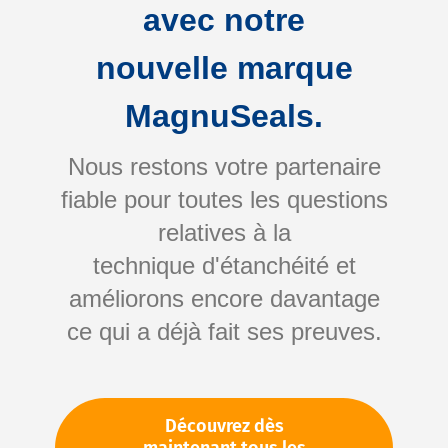
avec notre
nouvelle marque
MagnuSeals.
Nous restons votre partenaire
fiable pour toutes les questions
Skip
relatives à la
to
technique d'étanchéité et
the
améliorons encore davantage
beginning
Votre numéro d'article:
ce qui a déjà fait ses preuves.
of
Non spécifié
the
Numéro d'article
11441
images
gallery
Découvrez dès
Veuillez vous connecter
Votre prix: