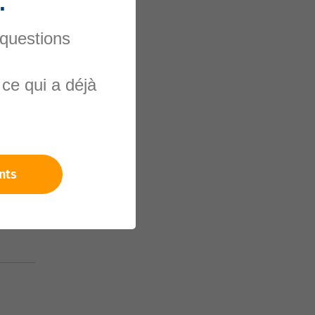
.
 questions
nels
ce qui a déjà
nts