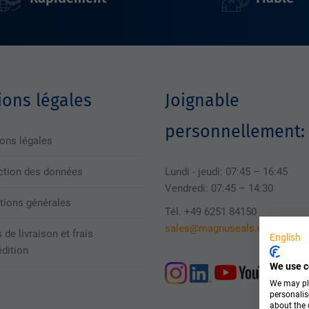
ons légales
Joignable
personnellement:
ons légales
ction des données
Lundi - jeudi: 07:45 – 16:45
Vendredi: 07:45 – 14:30
tions générales
Tél. +49 6251 84150
sales@magnuseals.com
 de livraison et frais
English
édition
We use c
We may pla
personalis
about the 