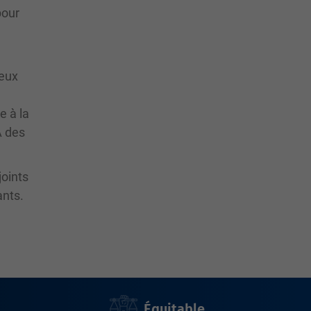
pour
reux
e à la
À des
joints
ants.
Équitable