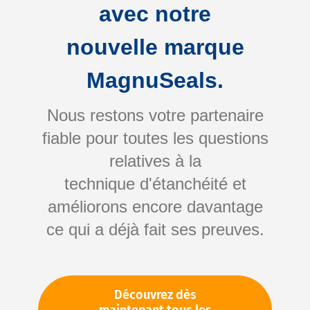
avec notre
nouvelle marque
MagnuSeals.
Nous restons votre partenaire
fiable pour toutes les questions
Skip
relatives à la
to
technique d'étanchéité et
the
améliorons encore davantage
beginning
Votre numéro d'article:
ce qui a déjà fait ses preuves.
of
Non spécifié
the
Numéro d'article
11592
images
gallery
Découvrez dès
Veuillez vous connecter
Votre prix: