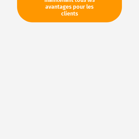
maintenant tous les
avantages pour les
TVA en sus. Informations sur
Frais de livraison et délai de
clients
livraison
Veuillez demander cet article par e-mail :
sales@magnuseals.com
Veuillez vous connecter
pour voir vos prix personnels
et les quantités disponibles dans nos entrepôts.
Ajouter à ma liste d’envie
Details
Joints en FKM : caoutchouc fluoré pour des
applications d’étanchéité exigeantes