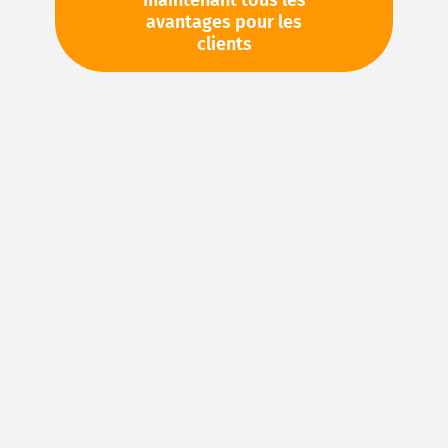
maintenant tous les
avantages pour les
TVA en sus. Informations sur
Frais de livraison et délai de
clients
livraison
Stock d'usine : disponible sous 1 semaine
Pièces en stock
Veuillez vous connecter
pour voir vos prix personnels
et les quantités disponibles dans nos entrepôts.
Ajouter à ma liste d’envie
Details
NBR (caoutchouc acrylonitrile-butadiène) – Le
matériau élastomère idéal pour les joints