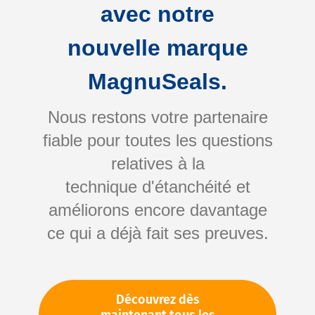
avec notre
nouvelle marque
MagnuSeals.
Nous restons votre partenaire
fiable pour toutes les questions
Skip
relatives à la
to
technique d'étanchéité et
the
améliorons encore davantage
beginning
Votre numéro d'article:
ce qui a déjà fait ses preuves.
of
Non spécifié
the
Numéro d'article
10365
images
gallery
Découvrez dès
Veuillez vous connecter
Votre prix: