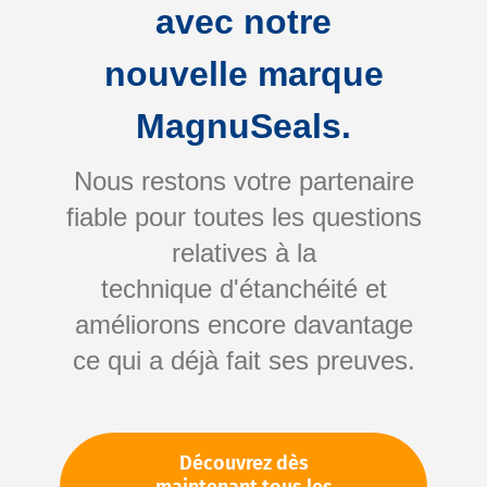
avec notre
nouvelle marque
MagnuSeals.
Nous restons votre partenaire
fiable pour toutes les questions
Skip
relatives à la
to
technique d'étanchéité et
the
améliorons encore davantage
beginning
Votre numéro d'article:
ce qui a déjà fait ses preuves.
of
Non spécifié
the
Numéro d'article
10595
images
gallery
Découvrez dès
Veuillez vous connecter
Votre prix: