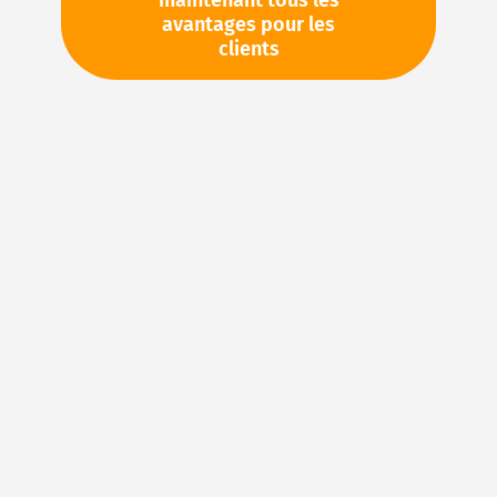
maintenant tous les
avantages pour les
TVA en sus. Informations sur
Frais de livraison et délai de
clients
livraison
Stock d'usine : disponible sous 1 semaine
Veuillez demander cet article par e-mail :
sales@magnuseals.com
Veuillez vous connecter
pour voir vos prix personnels
et les quantités disponibles dans nos entrepôts.
Ajouter à ma liste d’envie
Details
NBR (caoutchouc acrylonitrile-butadiène) – Le