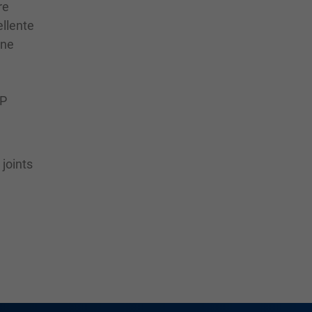
re
ellente
une
SP
joints