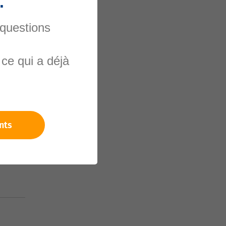
.
 questions
ce qui a déjà
nels
nts