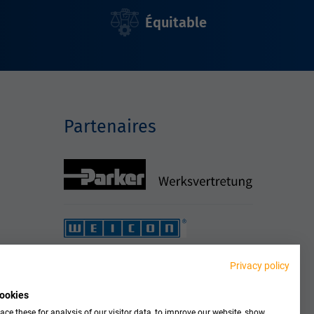
Équitable
Partenaires
Privacy policy
ookies
ce these for analysis of our visitor data, to improve our website, show