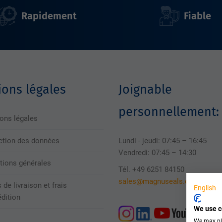
Rapidement
Fiable
ons légales
Joignable
personnellement:
ons légales
ction des données
Lundi - jeudi: 07:45 – 16:45
Vendredi: 07:45 – 14:30
tions générales
Tél. +49 6251 84150
sales@magnuseals.com
 de livraison et frais
English
édition
We use c
We may pla