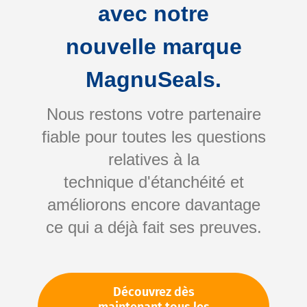
avec notre
nouvelle marque
MagnuSeals.
Nous restons votre partenaire
fiable pour toutes les questions
Skip
relatives à la
to
technique d'étanchéité et
the
améliorons encore davantage
beginning
Votre numéro d'article:
ce qui a déjà fait ses preuves.
of
Non spécifié
the
Numéro d'article
10653
images
gallery
Découvrez dès
Veuillez vous connecter
Votre prix: