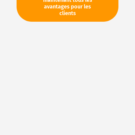
maintenant tous les
avantages pour les
TVA en sus. Informations sur
Frais de livraison et délai de
clients
livraison
Stock d'usine : disponible sous 1 semaine
Veuillez demander cet article par e-mail :
sales@magnuseals.com
Veuillez vous connecter
pour voir vos prix personnels
et les quantités disponibles dans nos entrepôts.
Ajouter à ma liste d’envie
Details
NBR (caoutchouc acrylonitrile-butadiène) – Le