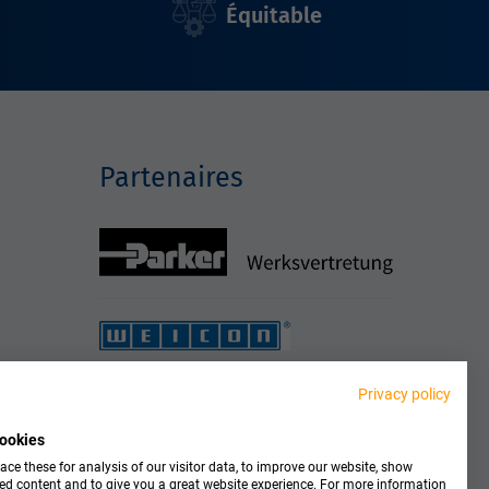
Équitable
Partenaires
Privacy policy
ookies
ce these for analysis of our visitor data, to improve our website, show
ed content and to give you a great website experience. For more information