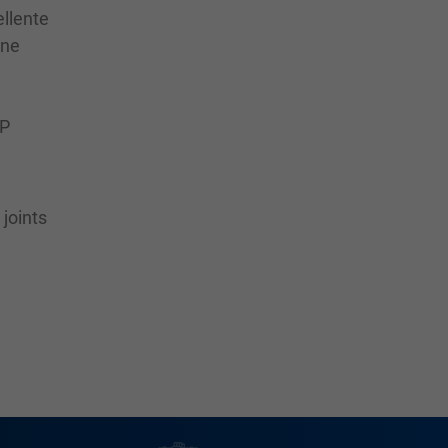
ellente
une
SP
joints