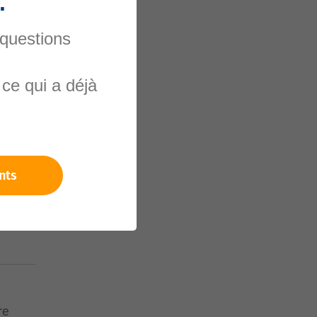
.
 questions
nels
ce qui a déjà
nts
re