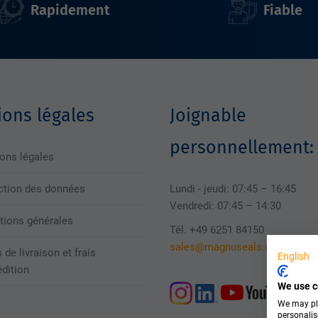
Rapidement
Fiable
ons légales
Joignable
personnellement:
ons légales
ction des données
Lundi - jeudi: 07:45 – 16:45
Vendredi: 07:45 – 14:30
tions générales
Tél. +49 6251 84150
sales@magnuseals.com
 de livraison et frais
English
édition
We use c
We may pla
personalis