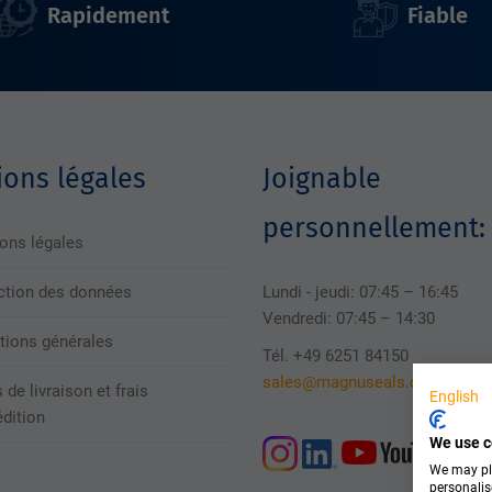
Rapidement
Fiable
ons légales
Joignable
personnellement:
ons légales
ction des données
Lundi - jeudi: 07:45 – 16:45
Vendredi: 07:45 – 14:30
tions générales
Tél. +49 6251 84150
sales@magnuseals.com
 de livraison et frais
English
édition
We use c
We may pla
personalis