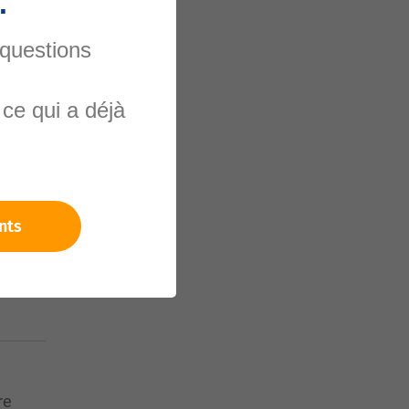
.
 questions
nels
ce qui a déjà
nts
re