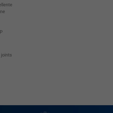
ellente
une
SP
joints