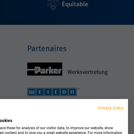
Équitable
Partenaires
Privacy policy
ookies
ce these for analysis of our visitor data, to improve our website, show
ed content and to give you a great website experience. For more information