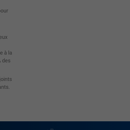
pour
reux
e à la
À des
joints
ants.