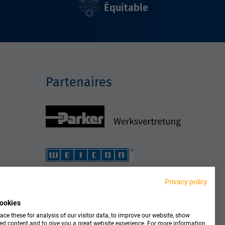
Équitable
Partenaires
Privacy policy
ookies
ce these for analysis of our visitor data, to improve our website, show
ed content and to give you a great website experience. For more information