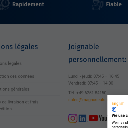
Rapidement
Fiable
ons légales
Joignable
personnellement:
ons légales
ction des données
Lundi - jeudi: 07:45 – 16:45
Vendredi: 07:45 – 14:30
tions générales
Tél. +49 6251 84150
sales@magnuseals.com
 de livraison et frais
English
édition
We use c
We may pla
personalis