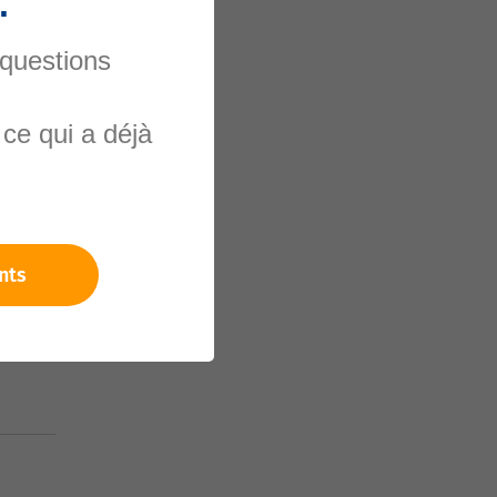
.
 questions
ce qui a déjà
nels
nts