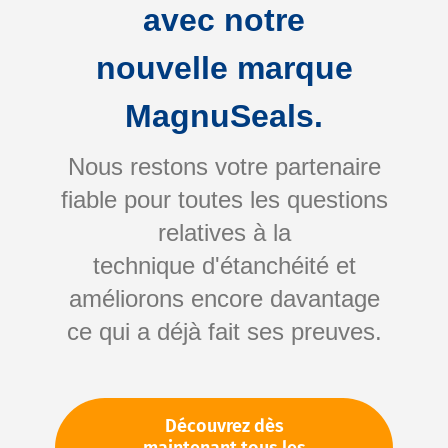
avec notre
nouvelle marque
MagnuSeals.
Nous restons votre partenaire
fiable pour toutes les questions
Skip
relatives à la
to
technique d'étanchéité et
the
améliorons encore davantage
beginning
Votre numéro d'article:
ce qui a déjà fait ses preuves.
of
Non spécifié
the
Numéro d'article
11572
images
gallery
Découvrez dès
Veuillez vous connecter
Votre prix: