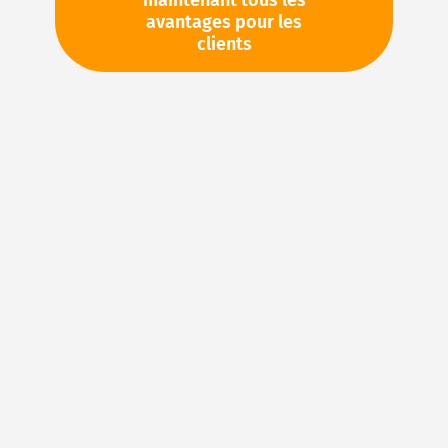
maintenant tous les
avantages pour les
TVA en sus. Informations sur
Frais de livraison et délai de
clients
livraison
Stock d'usine : disponible sous 1 semaine
Pièces en stock
Veuillez vous connecter
pour voir vos prix personnels
et les quantités disponibles dans nos entrepôts.
Ajouter à ma liste d’envie
Details
Joints en FKM : caoutchouc fluoré pour des
applications d’étanchéité exigeantes