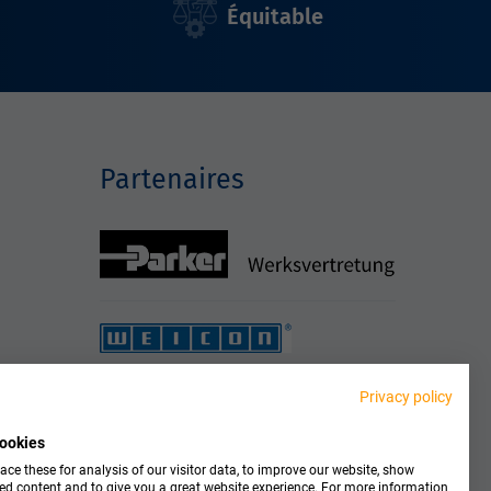
Équitable
Partenaires
Privacy policy
ookies
ce these for analysis of our visitor data, to improve our website, show
ed content and to give you a great website experience. For more information