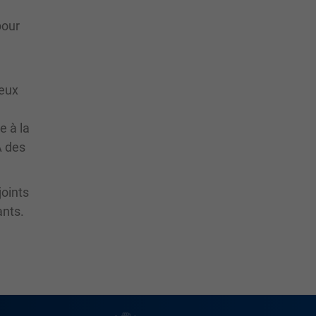
pour
reux
e à la
À des
joints
ants.