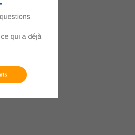
.
 questions
ce qui a déjà
nels
nts