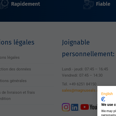
Rapidement
Fiable
ons légales
Joignable
personnellement:
ons légales
ction des données
Lundi - jeudi: 07:45 – 16:45
Vendredi: 07:45 – 14:30
tions générales
Tél. +49 6251 84150
sales@magnuseals.com
 de livraison et frais
English
édition
We use c
We may pla
personalis