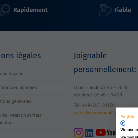
Rapidement
Fiable
ons légales
Joignable
personnellement:
ons légales
ction des données
Lundi - jeudi: 07:45 – 16:45
Vendredi: 07:45 – 14:30
tions générales
Tél. +49 6251 84150
sales@magnuseals.com
 de livraison et frais
English
édition
We use c
We may pla