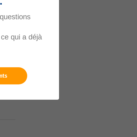
.
 questions
ce qui a déjà
nels
nts