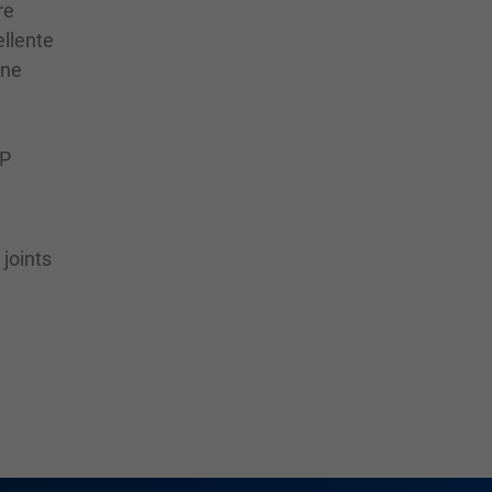
re
ellente
une
SP
joints