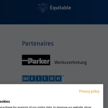
Équitable
Partenaires
Privacy policy
ookies
ce these for analysis of our visitor data, to improve our website, show