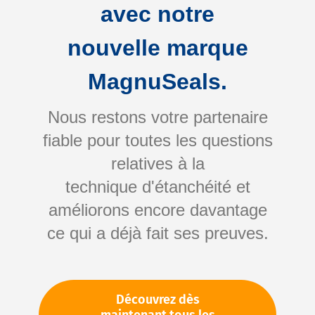
avec notre
nouvelle marque
MagnuSeals.
Nous restons votre partenaire
fiable pour toutes les questions
Skip
relatives à la
to
technique d'étanchéité et
the
améliorons encore davantage
beginning
Votre numéro d'article:
ce qui a déjà fait ses preuves.
of
Non spécifié
the
Numéro d'article
11499
images
gallery
Découvrez dès
Veuillez vous connecter
Votre prix: