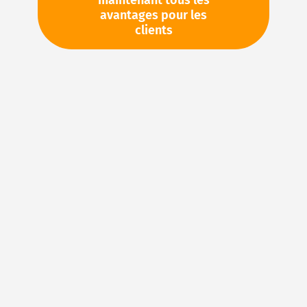
maintenant tous les
avantages pour les
TVA en sus. Informations sur
Frais de livraison et délai de
clients
livraison
Stock d'usine : disponible sous 1 semaine
Pièces en stock
Veuillez vous connecter
pour voir vos prix personnels
et les quantités disponibles dans nos entrepôts.
Ajouter à ma liste d’envie
Details
Joints en FKM : caoutchouc fluoré pour des
applications d’étanchéité exigeantes