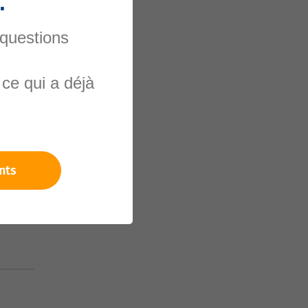
.
 questions
ce qui a déjà
nels
nts