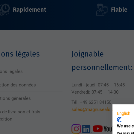
Rapidement
Fiable
ons légales
Joignable
personnellement:
ons légales
ction des données
Lundi - jeudi: 07:45 – 16:45
Vendredi: 07:45 – 14:30
tions générales
Tél. +49 6251 84150
sales@magnuseals.com
 de livraison et frais
English
édition
We use c
We may pla