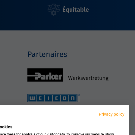
Équitable
Partenaires
Privacy policy
ookies
ce these for analysis of our visitor data, to improve our website, show