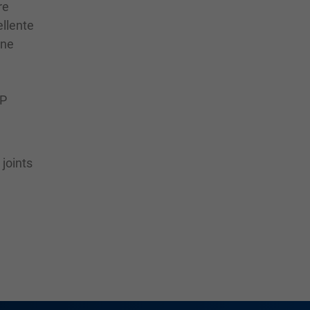
re
ellente
une
SP
joints