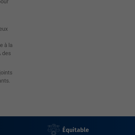
pour
reux
e à la
À des
joints
ants.
Équitable