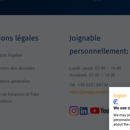
ons légales
Joignable
personnellement:
ons légales
ction des données
Lundi - jeudi: 07:45 – 16:45
Vendredi: 07:45 – 14:30
tions générales
Tél. +49 6251 84150
sales@magnuseals.com
 de livraison et frais
English
édition
We use c
We may pla
personalis
about the 