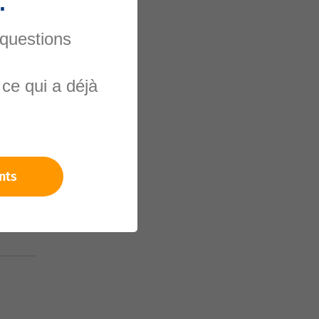
.
 questions
nels
ce qui a déjà
nts