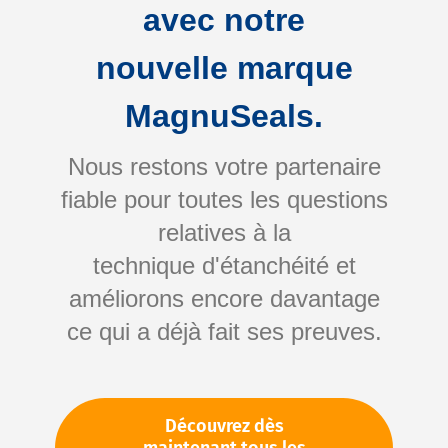
avec notre
nouvelle marque
MagnuSeals.
Nous restons votre partenaire
fiable pour toutes les questions
Skip
relatives à la
to
technique d'étanchéité et
the
améliorons encore davantage
beginning
Votre numéro d'article:
ce qui a déjà fait ses preuves.
of
Non spécifié
the
Numéro d'article
50976
images
gallery
Découvrez dès
Veuillez vous connecter
Votre prix: