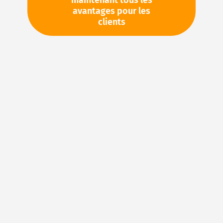
maintenant tous les
avantages pour les
TVA en sus. Informations sur
Frais de livraison et délai de
clients
livraison
Veuillez demander cet article par e-mail :
sales@magnuseals.com
Veuillez vous connecter
pour voir vos prix personnels
et les quantités disponibles dans nos entrepôts.
Ajouter à ma liste d’envie
Details
Joints en FKM : caoutchouc fluoré pour des
applications d’étanchéité exigeantes