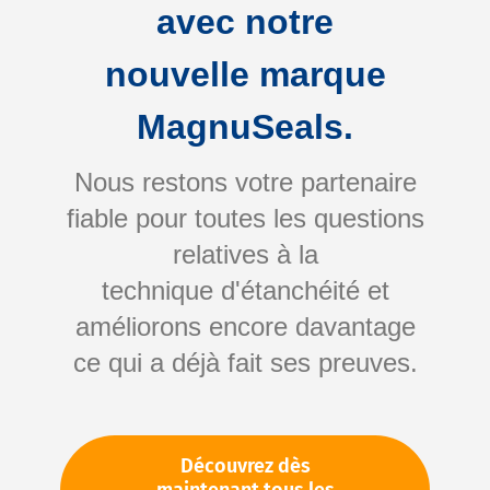
avec notre
nouvelle marque
MagnuSeals.
Nous restons votre partenaire
fiable pour toutes les questions
Skip
relatives à la
to
technique d'étanchéité et
the
améliorons encore davantage
beginning
Votre numéro d'article:
ce qui a déjà fait ses preuves.
of
Non spécifié
the
Numéro d'article
61937
images
gallery
Découvrez dès
Veuillez vous connecter
Votre prix: