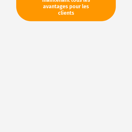
maintenant tous les
avantages pour les
TVA en sus. Informations sur
Frais de livraison et délai de
clients
livraison
Veuillez demander cet article par e-mail :
sales@magnuseals.com
Veuillez vous connecter
pour voir vos prix personnels
et les quantités disponibles dans nos entrepôts.
Ajouter à ma liste d’envie
Details
Joints en FKM : caoutchouc fluoré pour des
applications d’étanchéité exigeantes