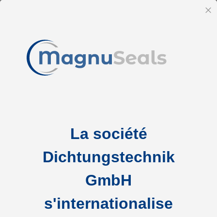
FR
Fe
Allez
Accueil
Blog
Joints toriques dans l'industrie
au
contenu
La société
Dichtungstechnik
GmbH
s'internationalise