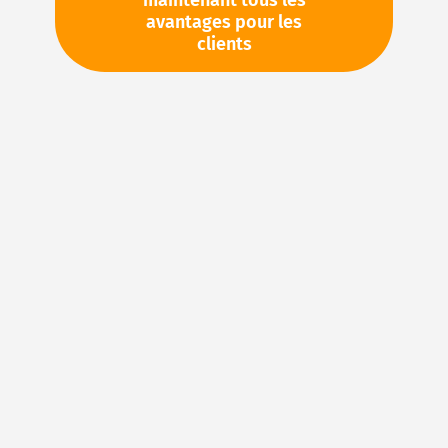
maintenant tous les
Retour à la vue d'ensemble
avantages pour les
clients
Les 11 matériaux les plus
importants pour (presque)
toutes les applications
de Klaus Schäufele-Hartmann
Les joints toriques sont véritablement
polyvalents dans l'industrie et la vie quotidienne :
ils peuvent être utilisés dans presque tous les
secteurs industriels imaginables et, selon le
matériau, répondent aux exigences les plus
diverses.