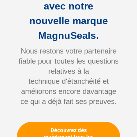
avec notre
nouvelle marque
MagnuSeals.
Nous restons votre partenaire
Skip
fiable pour toutes les questions
to
relatives à la
the
technique d'étanchéité et
beginning
Votre numéro d'article:
améliorons encore davantage
of
Non spécifié
the
ce qui a déjà fait ses preuves.
Numéro d'article
65062
images
gallery
Veuillez vous connecter
Votre prix:
Découvrez dès
TVA en sus. Informations sur
Frais de livraison et délai de