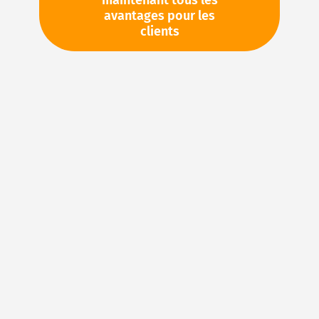
maintenant tous les
livraison
avantages pour les
clients
Stock d'usine : disponible sous 1 semaine
Veuillez demander cet article par e-mail :
sales@magnuseals.com
Veuillez vous connecter
pour voir vos prix personnels
et les quantités disponibles dans nos entrepôts.
Ajouter à ma liste d’envie
Details
NBR (caoutchouc acrylonitrile-butadiène) – Le
matériau élastomère idéal pour les joints