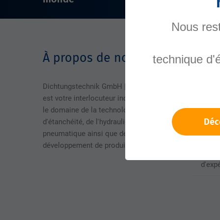
Nous rest
À propos de nous
Menti
technique d'
Dichtungstechnik GmbH | MagnuSeals
Menti
est votre interlocuteur indépendant dans
Prote
le domaine de la technologie
Déc
d'étanchéité, de l'hydraulique et de la
Condi
pneumatique ainsi que des solutions de
développement de produits.
Délais
d'exp