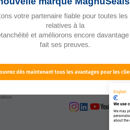
nouvelle marque MagnuSeals
ons votre partenaire fiable pour toutes les
relatives à la
ons légales
Joignable
étanchéité et améliorons encore davantage 
fait ses preuves.
personnellement:
ons légales
ction des données
Lundi - jeudi: 07:45 – 16:45
Vendredi: 07:45 – 14:30
ouvrez dès maintenant tous les avantages pour les clie
tions générales
Tél. +49 6251 84150
sales@magnuseals.com
 de livraison et frais
English
édition
We use c
We may pla
personalis
about the 