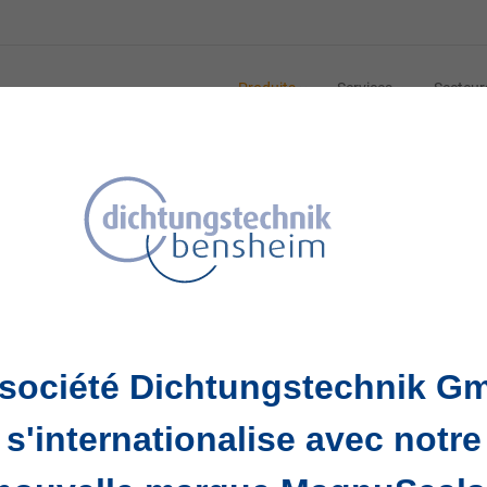
Produits
Services
Secteur
ng - Zeichnungsteile
g - Zeichnungsteile
 société Dichtungstechnik G
s'internationalise avec notre
Rapidement
Fiable