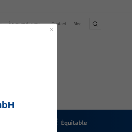
s
À propos de nous
Contact
Blog
Fermer
mbH
Équitable