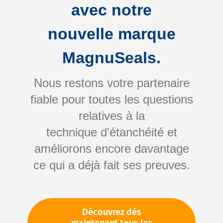
avec notre
nouvelle marque
MagnuSeals.
Nous restons votre partenaire
fiable pour toutes les questions
Skip
relatives à la
to
technique d'étanchéité et
the
améliorons encore davantage
beginning
Votre numéro d'article:
ce qui a déjà fait ses preuves.
of
Non spécifié
the
Numéro d'article
64645
images
gallery
Découvrez dès
Veuillez vous connecter
Votre prix: