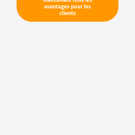
maintenant tous les
avantages pour les
TVA en sus. Informations sur
Frais de livraison et délai de
clients
livraison
Stock d'usine : disponible sous 1 semaine
Veuillez demander cet article par e-mail :
sales@magnuseals.com
Veuillez vous connecter
pour voir vos prix personnels
et les quantités disponibles dans nos entrepôts.
Ajouter à ma liste d’envie
Details
NBR (caoutchouc acrylonitrile-butadiène) – Le